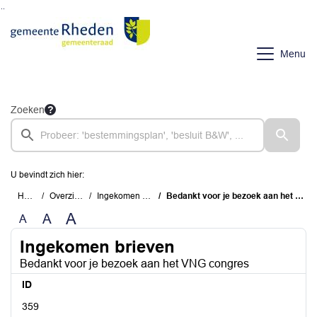
Ga naar de inhoud van deze pagina
Ga naar het zoeken
Ga naar het menu
Menu
Zoeken
U bevindt zich hier:
Home
Overzichten
Ingekomen brieven
Bedankt voor je bezoek aan het VNG congres
A
A
A
Ingekomen brieven
Bedankt voor je bezoek aan het VNG congres
ID
359