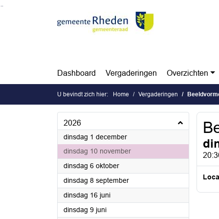
Ga naar de inhoud van deze pagina
Ga naar het zoeken
Ga naar het menu
Dashboard
Vergaderingen
Overzichten
U bevindt zich hier:
Home
Vergaderingen
Beeldvorme
2026
Be
2026
dinsdag 1 december
di
2026
dinsdag 10 november
20:3
2026
dinsdag 6 oktober
Loca
2026
dinsdag 8 september
2026
dinsdag 16 juni
2026
dinsdag 9 juni