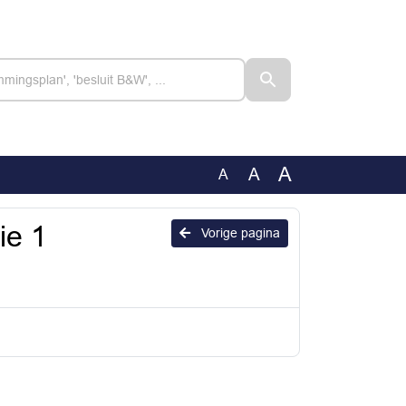
A
A
A
ie 1
Vorige pagina