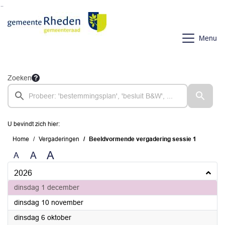
Ga naar de inhoud van deze pagina
Ga naar het zoeken
Ga naar het menu
Menu
Zoeken
U bevindt zich hier:
Home
Vergaderingen
Beeldvormende vergadering sessie 1
A
A
A
2026
2026
dinsdag 1 december
2026
dinsdag 10 november
2026
dinsdag 6 oktober