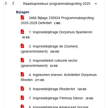
2
Raadsspreekuur programmabegroting 2025
Bijlagen
2466 Bijlage 230924 Programmabegroting
2025-2028 Definitief
2 MB
1. Inspreekbijdrage Dorpshuis Spankeren
95 KB
2. Inspreekbijdrage de Zoomerij
(geanonimiseerd)
350 KB
3. Inspreektekst culturele sector
(geanonimiseerd)
62 KB
4. Ingekomen brieven: Activiteiten Dorpshuis
Rheden
271 KB
5. Inspreekbijdrage RhederArt
120 KB
7. Inspreekbijdrage Filmhuis Dieren
30 KB
8. Inspreekbijdrage Adviesraad Sociaal