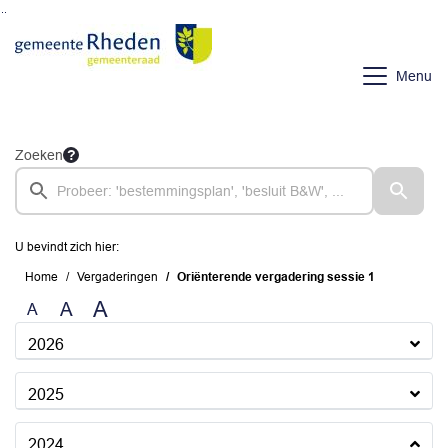
Ga naar de inhoud van deze pagina
Ga naar het zoeken
Ga naar het menu
Menu
Zoeken
U bevindt zich hier:
Home
Vergaderingen
Oriënterende vergadering sessie 1
A
A
A
2026
2025
2024