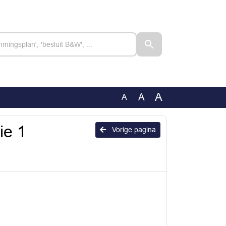
A
A
A
ie 1
Vorige pagina