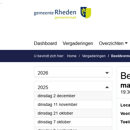
Ga naar de inhoud van deze pagina
Ga naar het zoeken
Ga naar het menu
Dashboard
Vergaderingen
Overzichten
U bevindt zich hier:
Home
Vergaderingen
Beeldvorme
2026
Be
ma
2025
19:3
2025
dinsdag 2 december
2025
dinsdag 11 november
Loca
2025
dinsdag 21 oktober
Voorz
2025
dinsdag 7 oktober
Toel