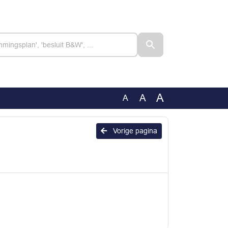
A
A
A
Vorige pagina