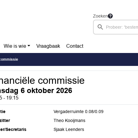
Zoeken
Wie is wie
Vraagbaak
Contact
 commissie
nanciële commissie
nsdag 6 oktober 2026
5 - 19:15
tie
Vergaderruimte 0.08/0.09
itter
Theo Kooijmans
ier/Secretaris
Sjaak Leenders