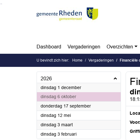
Ga naar de inhoud van deze pagina
Ga naar het zoeken
Ga naar het menu
Dashboard
Vergaderingen
Overzichten
U bevindt zich hier:
Home
Vergaderingen
Financiële
2026
Fi
2026
dinsdag 1 december
di
2026
dinsdag 6 oktober
18:1
2026
donderdag 17 september
Loca
2026
dinsdag 12 mei
Voorz
2026
dinsdag 3 maart
Griff
2026
dinsdag 3 februari