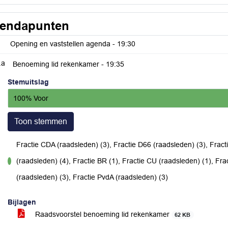
endapunten
Opening en vaststellen agenda -
19:30
.a
Benoeming lid rekenkamer -
19:35
Stemuitslag
100% Voor
Toon stemmen
Fractie CDA (raadsleden) (3), Fractie D66 (raadsleden) (3), Frac
(raadsleden) (4), Fractie BR (1), Fractie CU (raadsleden) (1), Fr
voor
(raadsleden) (3), Fractie PvdA (raadsleden) (3)
Bijlagen
Raadsvoorstel benoeming lid rekenkamer
62 KB