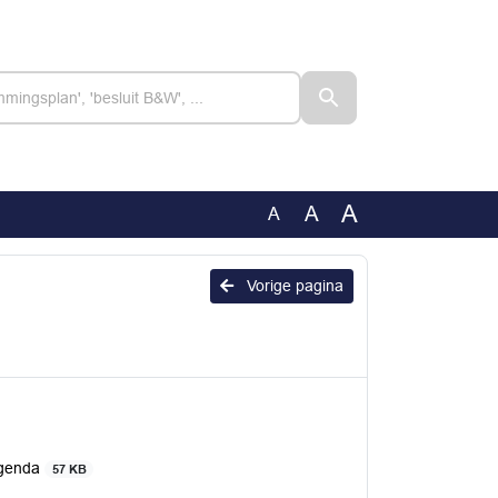
A
A
A
Vorige pagina
Agenda
57 KB