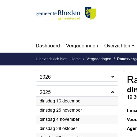
Ga naar de inhoud van deze pagina
Ga naar het zoeken
Ga naar het menu
Dashboard
Vergaderingen
Overzichten
U bevindt zich hier:
Home
Vergaderingen
Raadsverg
2026
Ra
di
2025
19:3
2025
dinsdag 16 december
2025
dinsdag 25 november
Loca
2025
dinsdag 4 november
Voorz
2025
dinsdag 28 oktober
Age