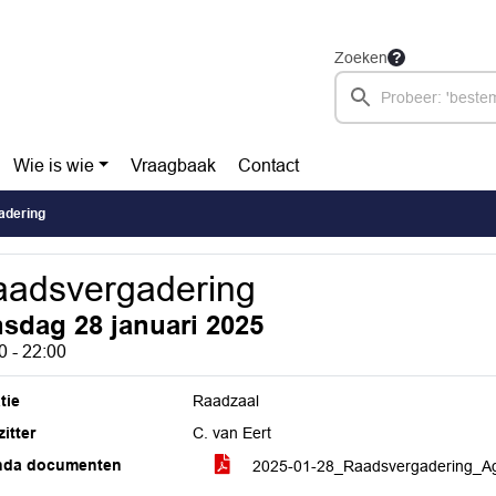
Zoeken
Wie is wie
Vraagbaak
Contact
adering
adsvergadering
nsdag 28 januari 2025
0 - 22:00
tie
Raadzaal
itter
C. van Eert
nda documenten
2025-01-28_Raadsvergadering_