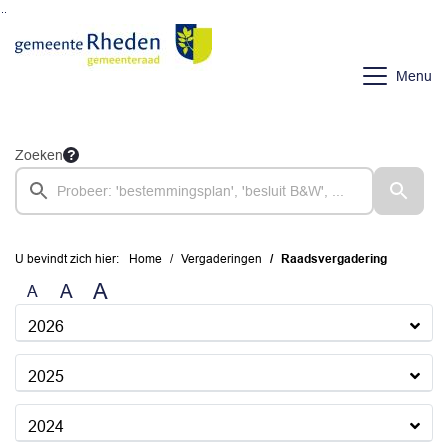
Ga naar de inhoud van deze pagina
Ga naar het zoeken
Ga naar het menu
Menu
Zoeken
U bevindt zich hier:
Home
Vergaderingen
Raadsvergadering
A
A
A
2026
2025
2024