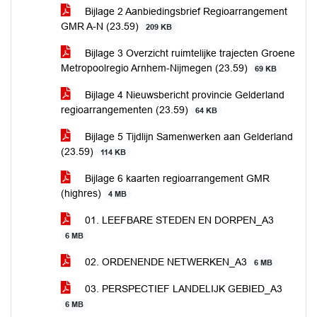
Bijlage 2 Aanbiedingsbrief Regioarrangement
GMR A-N (23.59)
209 KB
Bijlage 3 Overzicht ruimtelijke trajecten Groene
Metropoolregio Arnhem-Nijmegen (23.59)
69 KB
Bijlage 4 Nieuwsbericht provincie Gelderland
regioarrangementen (23.59)
64 KB
Bijlage 5 Tijdlijn Samenwerken aan Gelderland
(23.59)
114 KB
Bijlage 6 kaarten regioarrangement GMR
(highres)
4 MB
01. LEEFBARE STEDEN EN DORPEN_A3
6 MB
02. ORDENENDE NETWERKEN_A3
6 MB
03. PERSPECTIEF LANDELIJK GEBIED_A3
6 MB