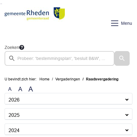
Ga naar de inhoud van deze pagina
Ga naar het zoeken
Ga naar het menu
Menu
Zoeken
U bevindt zich hier:
Home
Vergaderingen
Raadsvergadering
A
A
A
2026
2025
2024