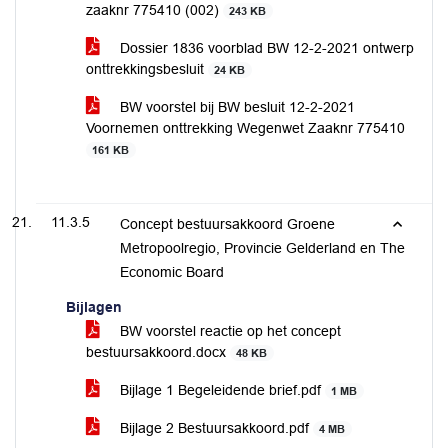
zaaknr 775410 (002)
243 KB
Dossier 1836 voorblad BW 12-2-2021 ontwerp
onttrekkingsbesluit
24 KB
BW voorstel bij BW besluit 12-2-2021
Voornemen onttrekking Wegenwet Zaaknr 775410
161 KB
11.3.5
Concept bestuursakkoord Groene
Metropoolregio, Provincie Gelderland en The
Economic Board
Bijlagen
BW voorstel reactie op het concept
bestuursakkoord.docx
48 KB
Bijlage 1 Begeleidende brief.pdf
1 MB
Bijlage 2 Bestuursakkoord.pdf
4 MB