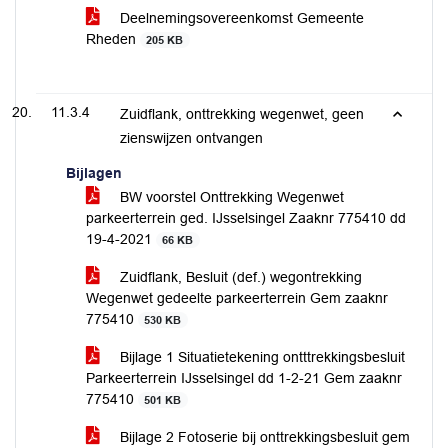
Deelnemingsovereenkomst Gemeente
Rheden
205 KB
11.3.4
Zuidflank, onttrekking wegenwet, geen
zienswijzen ontvangen
Bijlagen
BW voorstel Onttrekking Wegenwet
parkeerterrein ged. IJsselsingel Zaaknr 775410 dd
19-4-2021
66 KB
Zuidflank, Besluit (def.) wegontrekking
Wegenwet gedeelte parkeerterrein Gem zaaknr
775410
530 KB
Bijlage 1 Situatietekening ontttrekkingsbesluit
Parkeerterrein IJsselsingel dd 1-2-21 Gem zaaknr
775410
501 KB
Bijlage 2 Fotoserie bij onttrekkingsbesluit gem