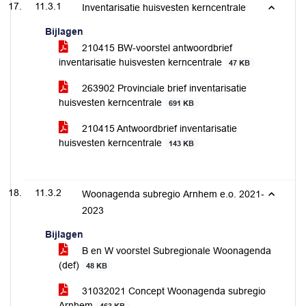
11.3.1
Inventarisatie huisvesten kerncentrale
Bijlagen
210415 BW-voorstel antwoordbrief
inventarisatie huisvesten kerncentrale
47 KB
263902 Provinciale brief inventarisatie
huisvesten kerncentrale
691 KB
210415 Antwoordbrief inventarisatie
huisvesten kerncentrale
143 KB
11.3.2
Woonagenda subregio Arnhem e.o. 2021-
2023
Bijlagen
B en W voorstel Subregionale Woonagenda
(def)
48 KB
31032021 Concept Woonagenda subregio
Arnhem