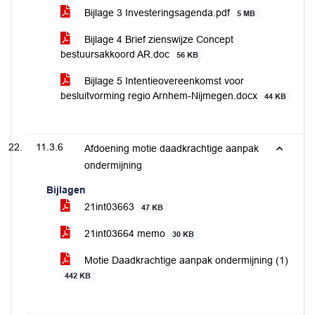
Bijlage 3 Investeringsagenda.pdf
5 MB
Bijlage 4 Brief zienswijze Concept
bestuursakkoord AR.doc
56 KB
Bijlage 5 Intentieovereenkomst voor
besluitvorming regio Arnhem-Nijmegen.docx
44 KB
11.3.6
Afdoening motie daadkrachtige aanpak
ondermijning
Bijlagen
21int03663
47 KB
21int03664 memo
30 KB
Motie Daadkrachtige aanpak ondermijning (1)
442 KB