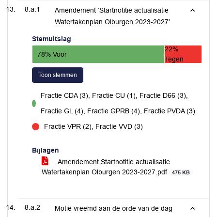
8.a.1
Amendement ‘Startnotitie actualisatie
Watertakenplan Olburgen 2023-2027’
Stemuitslag
22%
78% Voor
Tegen
Toon stemmen
Fractie CDA (3), Fractie CU (1), Fractie D66 (3),
voor
Fractie GL (4), Fractie GPRB (4), Fractie PVDA (3)
Fractie VPR (2), Fractie VVD (3)
tegen
Bijlagen
Amendement Startnotitie actualisatie
Watertakenplan Olburgen 2023-2027.pdf
475 KB
8.a.2
Motie vreemd aan de orde van de dag