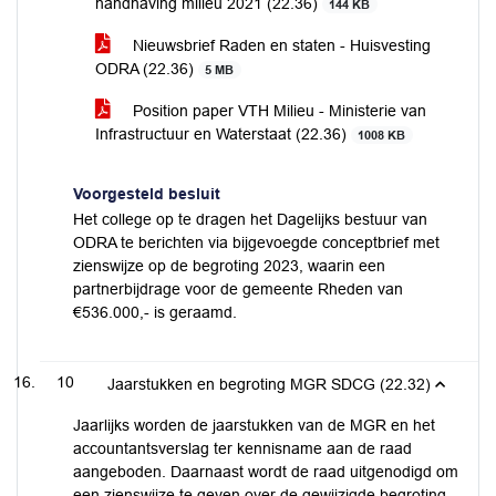
handhaving milieu 2021 (22.36)
144 KB
Nieuwsbrief Raden en staten - Huisvesting
ODRA (22.36)
5 MB
Position paper VTH Milieu - Ministerie van
Infrastructuur en Waterstaat (22.36)
1008 KB
Voorgesteld besluit
Het college op te dragen het Dagelijks bestuur van
ODRA te berichten via bijgevoegde conceptbrief met
zienswijze op de begroting 2023, waarin een
partnerbijdrage voor de gemeente Rheden van
€536.000,- is geraamd.
10
Jaarstukken en begroting MGR SDCG (22.32)
Jaarlijks worden de jaarstukken van de MGR en het
accountantsverslag ter kennisname aan de raad
aangeboden. Daarnaast wordt de raad uitgenodigd om
een zienswijze te geven over de gewijzigde begroting,