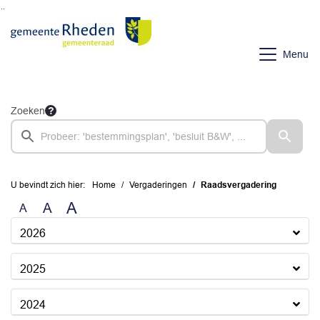
Ga naar de inhoud van deze pagina
Ga naar het zoeken
Ga naar het menu
Menu
Zoeken
U bevindt zich hier:
Home
Vergaderingen
Raadsvergadering
A
A
A
2026
2025
2024