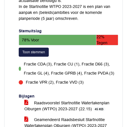
actualisatie benodigd is.
In de Startnotitie WTPO 2023-2027 is een plan van
aanpak en (beleids)ambities voor de komende
planperiode (5 jaar) omschreven.
Stemuitslag
22%
78% Voor
Tegen
Toon stemmen
Fractie CDA (3), Fractie CU (1), Fractie D66 (3),
voor
Fractie GL (4), Fractie GPRB (4), Fractie PVDA (3)
Fractie VPR (2), Fractie VVD (3)
tegen
Bijlagen
Raadsvoorstel Startnotitie Watertakenplan
Olburgen (WTPO) 2023-2027 (22.15)
45 KB
Geamendeerd Raadsbesluit Startnotitie
Watertakenplan Olburgen (WTPO) 2023-2027